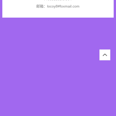
邮箱：locoy8#foxmail.com