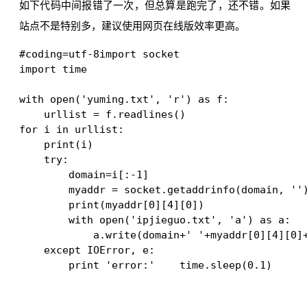
如下代码中间报错了一次，但总算是跑完了，还不错。如果
站点不是特别多，建议使用网页在线版效率更高。
#coding=utf-8import socket

import time

with open('yuming.txt', 'r') as f:

    urllist = f.readlines()

for i in urllist:

    print(i)

    try:

        domain=i[:-1]

        myaddr = socket.getaddrinfo(domain, '')
        print(myaddr[0][4][0])

        with open('ipjieguo.txt', 'a') as a:

            a.write(domain+' '+myaddr[0][4][0]+
    except IOError, e:

        print 'error:'    time.sleep(0.1)