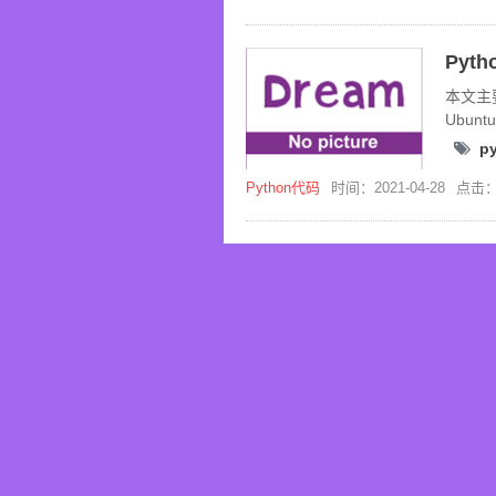
Pyt
本文主
Ubuntu
devPy
p
Python代码
时间：2021-04-28
点击：