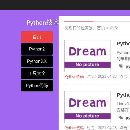
您现在的位置是：
首页
>
命令
首页
Pyt
Python2
Pytho
的早期
Python3.X
计的时
p
工具大全
Python代码
时间：2021-04-28
点击：
Python代码
Pyt
Linu
安装在 
/usr/l
p
Python代码
时间：2021-04-28
点击：