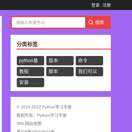
登录
注册
分类标签
python基
版本
命令
础
教程
脚本
我们可以
安装
© 2019-2022 Python学习手册
版权所有：
Python学习手册
XML网站地图
粤ICP备20010543号