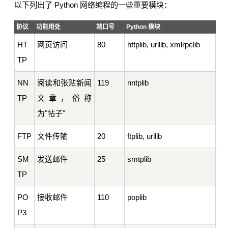
以下列出了 Python 网络编程的一些重要模块：
协议
功能用处
端口号
Python 模块
HT
网页访问
80
httplib, urllib, xmlrpclib
TP
NN
阅读和张贴新闻
119
nntplib
TP
文章，俗称
为"帖子"
FTP
文件传输
20
ftplib, urllib
SM
发送邮件
25
smtplib
TP
PO
接收邮件
110
poplib
P3