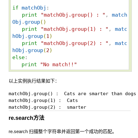
if
matchObj
:

print
"
matchObj.group() : 
"
, 
match
Obj
.
group
(
)
print
"
matchObj.group(1) : 
"
, 
matc
hObj
.
group
(
1
)
print
"
matchObj.group(2) : 
"
, 
matc
hObj
.
group
(
2
)
else
:

print
"
No match!!
"
以上实例执行结果如下：
matchObj.group() :  Cats are smarter than dogs

matchObj.group(1) :  Cats

re.search方法
re.search 扫描整个字符串并返回第一个成功的匹配。