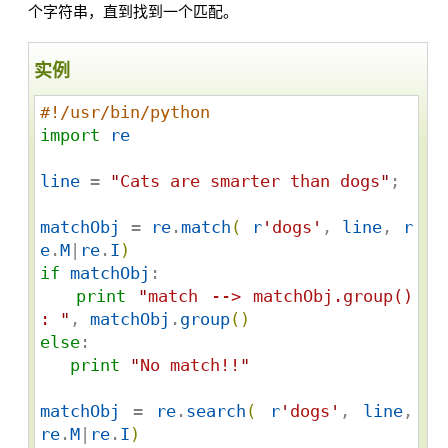
个字符串，直到找到一个匹配。
实例
#!/usr/bin/python
import
re
line
 = 
"
Cats are smarter than dogs
"
;

matchObj
 = 
re
.
match
(
r
'
dogs
'
, 
line
, 
r
e
.
M
|
re
.
I
)
if
matchObj
:

print
"
match --> matchObj.group() 
: 
"
, 
matchObj
.
group
(
)
else
:

print
"
No match!!
"
matchObj
 = 
re
.
search
(
r
'
dogs
'
, 
line
, 
re
.
M
|
re
.
I
)