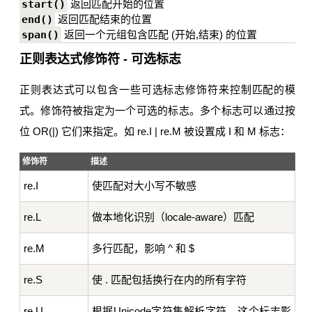
start()
返回匹配开始的位置
end()
返回匹配结束的位置
span()
返回一个元组包含匹配 (开始,结束) 的位置
正则表达式修饰符 - 可选标志
正则表达式可以包含一些可选标志修饰符来控制匹配的模
式。修饰符被指定为一个可选的标志。多个标志可以通过按
位 OR(|) 它们来指定。如 re.I | re.M 被设置成 I 和 M 标志：
修饰符
描述
re.I
使匹配对大小写不敏感
re.L
做本地化识别（locale-aware）匹配
re.M
多行匹配，影响 ^ 和 $
re.S
使 . 匹配包括换行在内的所有字符
re.U
根据Unicode字符集解析字符。这个标志影