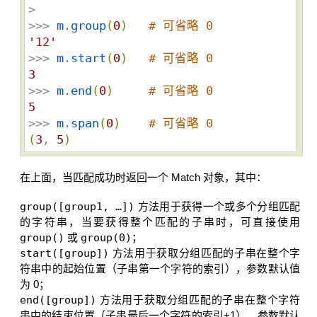
>

>>> 
m
.
group
(
0
)
# 可省略 0
'
12
'
>>> 
m
.
start
(
0
)
# 可省略 0
3
>>> 
m
.
end
(
0
)
# 可省略 0
5
>>> 
m
.
span
(
0
)
# 可省略 0
(
3
, 
5
)
在上面，当匹配成功时返回一个 Match 对象，其中：
group([group1, …])
方法用于获得一个或多个分组匹配
的字符串，当要获得整个匹配的子串时，可直接使用
group()
或
group(0)
；
start([group])
方法用于获取分组匹配的子串在整个字
符串中的起始位置（子串第一个字符的索引），参数默认值
为 0；
end([group])
方法用于获取分组匹配的子串在整个字符
串中的结束位置（子串最后一个字符的索引+1），参数默认