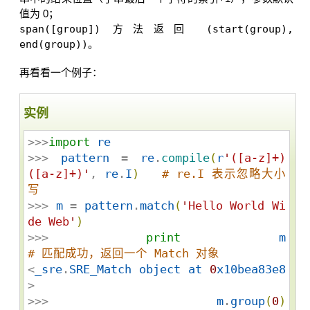
值为 0；
span([group])
方法返回
(start(group),
end(group))
。
再看看一个例子：
实例
>>>
import
re
>>> 
pattern
 = 
re
.
compile
(
r
'
([a-z]+) 
([a-z]+)
'
, 
re
.
I
)
# re.I 表示忽略大小
写
>>> 
m
 = 
pattern
.
match
(
'
Hello World Wi
de Web
'
)
>>> 
print
m
# 匹配成功，返回一个 Match 对象
<
_sre
.
SRE_Match
object
at
0
x10bea83e8
>

>>> 
m
.
group
(
0
)