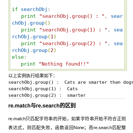
if
searchObj
:

print
"
searchObj.group() : 
"
, 
sear
chObj
.
group
(
)
print
"
searchObj.group(1) : 
"
, 
sea
rchObj
.
group
(
1
)
print
"
searchObj.group(2) : 
"
, 
sea
rchObj
.
group
(
2
)
else
:

print
"
Nothing found!!
"
以上实例执行结果如下：
searchObj.group() :  Cats are smarter than dogs
searchObj.group(1) :  Cats

re.match与re.search的区别
re.match只匹配字符串的开始，如果字符串开始不符合正则
表达式，则匹配失败，函数返回None；而re.search匹配整