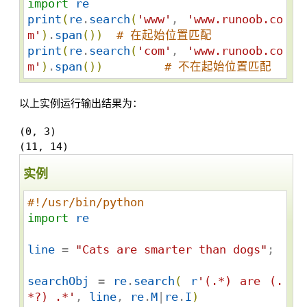
import
re
print
(
re
.
search
(
'
www
'
, 
'
www.runoob.co
m
'
)
.
span
(
)
)
# 在起始位置匹配
print
(
re
.
search
(
'
com
'
, 
'
www.runoob.co
m
'
)
.
span
(
)
)
# 不在起始位置匹配
以上实例运行输出结果为：
(0, 3)

实例
#!/usr/bin/python
import
re
line
 = 
"
Cats are smarter than dogs
"
;

searchObj
 = 
re
.
search
(
r
'
(.*) are (.
*?) .*
'
, 
line
, 
re
.
M
|
re
.
I
)