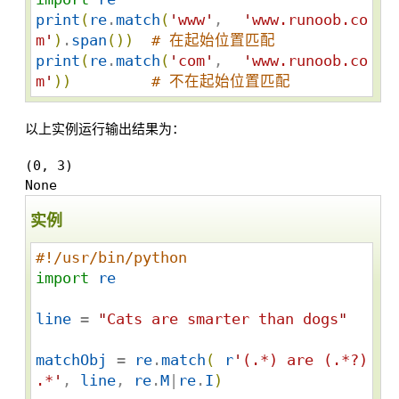
print
(
re
.
match
(
'
www
'
, 
'
www.runoob.co
m
'
)
.
span
(
)
)
# 在起始位置匹配
print
(
re
.
match
(
'
com
'
, 
'
www.runoob.co
m
'
)
)
# 不在起始位置匹配
以上实例运行输出结果为：
(0, 3)

实例
#!/usr/bin/python
import
re
line
 = 
"
Cats are smarter than dogs
"
matchObj
 = 
re
.
match
(
r
'
(.*) are (.*?) 
.*
'
, 
line
, 
re
.
M
|
re
.
I
)