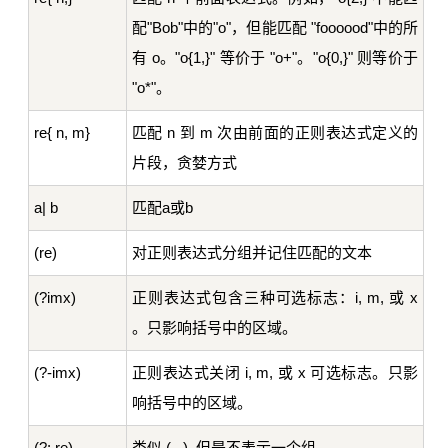
配"Bob"中的"o"，但能匹配 "foooood"中的所
有 o。"o{1,}" 等价于 "o+"。"o{0,}" 则等价于
"o*"。
re{ n, m}
匹配 n 到 m 次由前面的正则表达式定义的
片段，贪婪方式
a| b
匹配a或b
(re)
对正则表达式分组并记住匹配的文本
(?imx)
正则表达式包含三种可选标志：i, m, 或 x
。只影响括号中的区域。
(?-imx)
正则表达式关闭 i, m, 或 x 可选标志。只影
响括号中的区域。
(?: re)
类似 (...), 但是不表示一个组