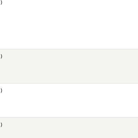
)

)

)

)
。