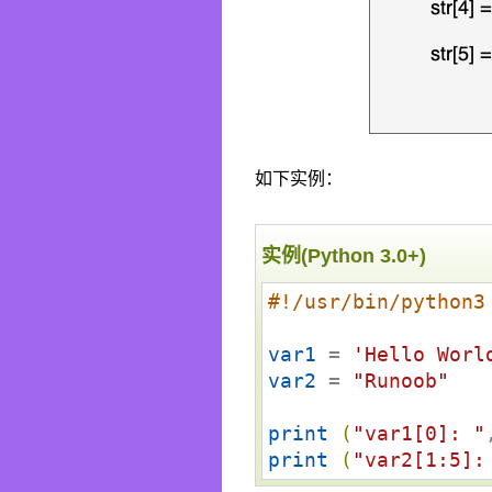
如下实例：
实例(Python 3.0+)
#!/usr/bin/python3
var1
 = 
'
Hello Worl
var2
 = 
"
Runoob
"
print
(
"
var1[0]: 
"
print
(
"
var2[1:5]: