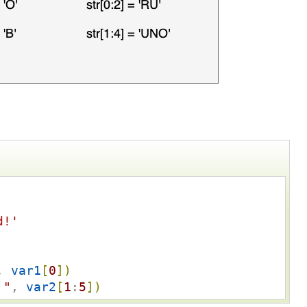
d!
'
, 
var1
[
0
]
)
 
"
, 
var2
[
1
:
5
]
)