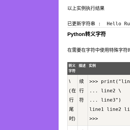
以上实例执行结果
Python转义字符
在需要在字符中使用特殊字符时，
转义
描述
实例
字符
>>> print("lin
\
续
... line2 \

(在
行
... line3")

行
符
line1 line2 li
尾
时)