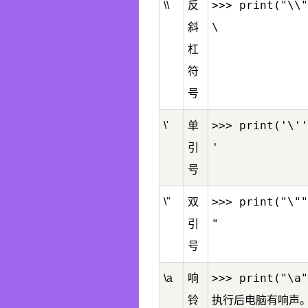
>>> print("\\"
\\
反
\
斜
杠
符
号
>>> print('\''
\'
单
引
号
>>> print("\""
\"
双
"
引
号
>>> print("\a"
\a
响
铃
执行后电脑有响声