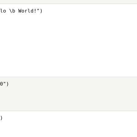
lo \b World!")

0")

)
