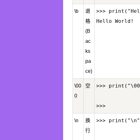
>>> print("Hel
\b
退
Hello World!
格
(B
ac
ks
pa
ce)
>>> print("\00
\00
空
0
>>> print("\n"
\n
换
行