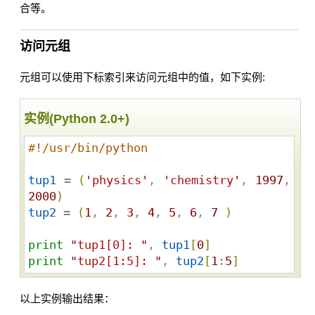
合等。
访问元组
元组可以使用下标索引来访问元组中的值，如下实例:
实例(Python 2.0+)
#!/usr/bin/python
tup1
 = 
(
'
physics
'
, 
'
chemistry
'
, 
1997
, 
2000
)
tup2
 = 
(
1
, 
2
, 
3
, 
4
, 
5
, 
6
, 
7
)
print
"
tup1[0]: 
"
, 
tup1
[
0
]
print
"
tup2[1:5]: 
"
, 
tup2
[
1
:
5
]
以上实例输出结果：