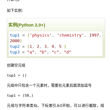
如下实例：
实例(Python 2.0+)
tup1
 = 
(
'
physics
'
, 
'
chemistry
'
, 
1997
, 
2000
)
tup2
 = 
(
1
, 
2
, 
3
, 
4
, 
5
)
tup3
 = 
"
a
"
, 
"
b
"
, 
"
c
"
, 
"
d
"
创建空元组
元组中只包含一个元素时，需要在元素后面添加逗号
tup1 = (50,)
元组与字符串类似，下标索引从0开始，可以进行截取，组