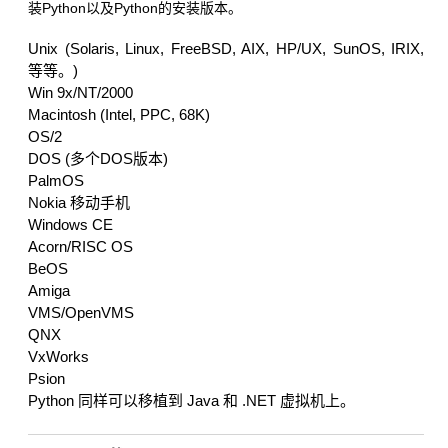
装Python以及Python的安装版本。
Unix (Solaris, Linux, FreeBSD, AIX, HP/UX, SunOS, IRIX,
等等。)
Win 9x/NT/2000
Macintosh (Intel, PPC, 68K)
OS/2
DOS (多个DOS版本)
PalmOS
Nokia 移动手机
Windows CE
Acorn/RISC OS
BeOS
Amiga
VMS/OpenVMS
QNX
VxWorks
Psion
Python 同样可以移植到 Java 和 .NET 虚拟机上。