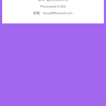
Processed:0.003
邮箱：locoy8#foxmail.com