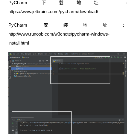
PyCharm 下载地址 :
https://www.jetbrains.com/pycharm/download/
PyCharm 安装地址：
http://www.runoob.com/w3cnote/pycharm-windows-
install.html